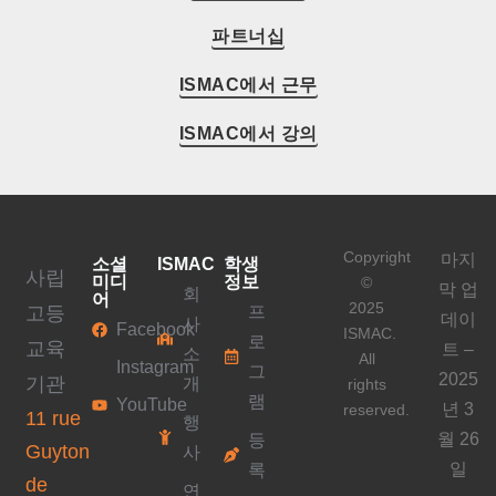
파트너십
ISMAC에서 근무
ISMAC에서 강의
Copyright
마지
소셜
ISMAC
학생
사립
미디
정보
©
막 업
회
어
2025
고등
프
데이
사
Facebook
ISMAC.
로
교육
트 –
소
All
Instagram
그
2025
기관
개
rights
램
YouTube
년 3
reserved.
11 rue
행
월 26
등
Guyton
사
일
록
de
연