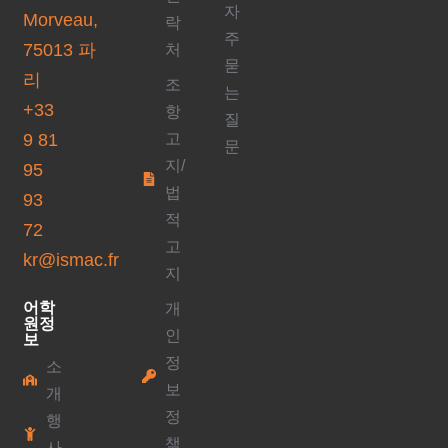
자
Morveau,
락
주
75013 파
처
묻
리
조
는
+33
항
질
9 81
고
문
지/
95
법
93
적
72
고
kr@ismac.fr
지
어학
개
원정
인
보
정
소
보
개
정
행
책
사