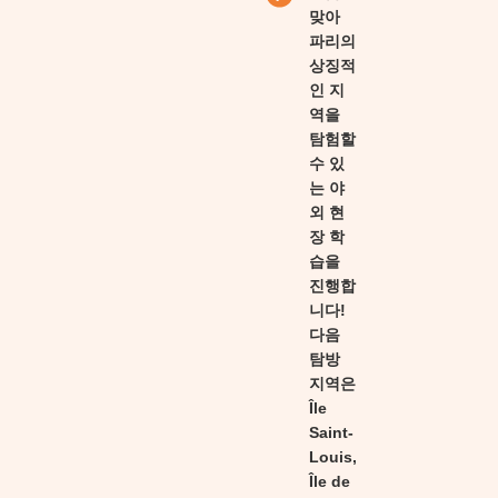
맞아
파리의
상징적
인 지
역을
탐험할
수 있
는 야
외 현
장 학
습을
진행합
니다!
다음
탐방
지역은
Île
Saint-
Louis,
Île de