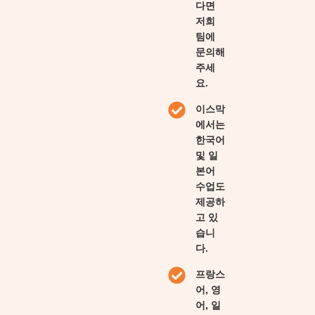
다면
저희
팀에
문의해
주세
요.
이스막
에서는
한국어
및 일
본어
수업도
제공하
고 있
습니
다.
프랑스
어, 영
어, 일