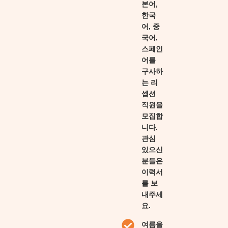
본어,
한국
어, 중
국어,
스페인
어를
구사하
는 리
셉션
직원을
모집합
니다.
관심
있으신
분들은
이력서
를 보
내주세
요.
여름을