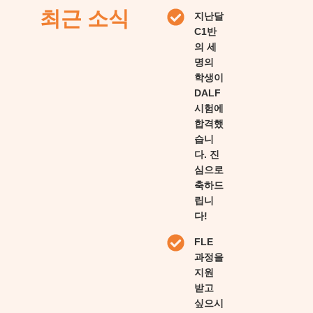
최근 소식
지난달
C1반
의 세
명의
학생이
DALF
시험에
합격했
습니
다. 진
심으로
축하드
립니
다!
FLE
과정을
지원
받고
싶으시