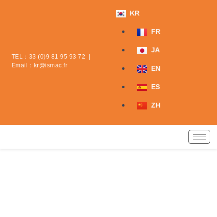
콘
KR
텐
츠
FR
로
JA
건
TEL：
33 (0)9 81 95 93 72
|
너
Email：
kr@ismac.fr
EN
뛰
기
ES
ZH