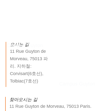
오시는 길
Campus Guyton
11 Rue Guyton de
Morveau, 75013 파
리. 지하철:
Corvisart(6호선),
Tolbiac(7호선)
Campus Guyton
찾아오시는 길
11 Rue Guyton de Morveau, 75013 Paris.