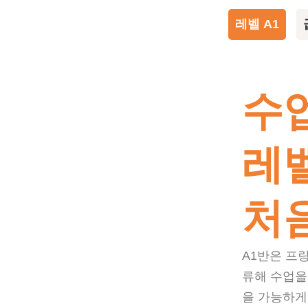
레벨 A1
수
레벨
처
A1반은 프
류해 수업을
을 가능하게