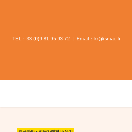
콘
텐
츠
로
건
TEL：
33 (0)9 81 95 93 72
| Email：
kr@ismac.fr
너
뛰
기
초급자반 • 전문가에게 배우기