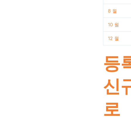
8 월
10 월
12 월
등록
신규
로