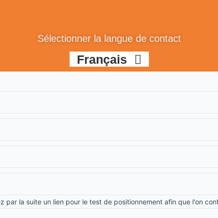
한국어
Español
Sélectionner la langue de contact
Français
中文 (中国)
 par la suite un lien pour le test de positionnement afin que l'on con