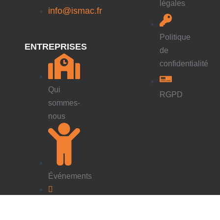
légales
info@ismac.fr
Politique
ENTREPRISES
de
confidentialité
Qui
RGPD
sommes-
nous
Événements
Contact