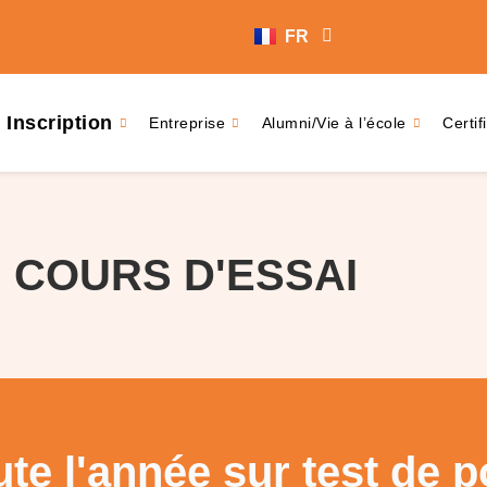
ES
FR
ZH
Inscription
Entreprise
Alumni/Vie à l’école
Certif
N COURS D'ESSAI
ute l'année sur test de