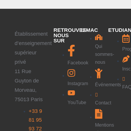
RETROUVEZ-
ISMAC
ETUDIA
É
tablissement
NOUS
SUR
d’enseignement
Qui
Pro
supérieur
sommes-
privé
nous
Facebook
Insc
11 Rue
Guyton de
Instagram
Événements
FA
Morveau,
75013 Paris
YouTube
Contact
+33 9
81 95
Mentions
93 72