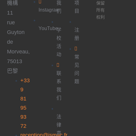
機構
我
项
保留
Instagram
所有
们
目
11
权利
rue
YouTube
学
注
Guyton
校
册
de
活
Morveau,
动
常
75013
见
巴黎
联
问
+33
系
题
9
我
们
81
95
93
法
律
72
声
reception@ismac.fr