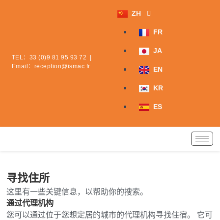
跳
ZH
至
内
FR
容
JA
TEL：
33 (0)9 81 95 93 72
|
Email：
reception@ismac.fr
EN
KR
ES
寻找住所
这里有一些关键信息，以帮助你的搜索。
通过代理机构
您可以通过位于您想定居的城市的代理机构寻找住宿。 它可