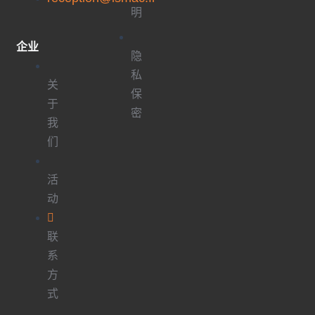
明
企业
隐
私
关
保
于
密
我
们
活
动
联
系
方
式