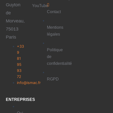
Guyton
YouTube
Contact
de
Morveau,
Mentions
75013
légales
Paris
+33
Politique
9
de
81
confidentialité
95
93
72
RGPD
info@ismac.fr
ENTREPRISES