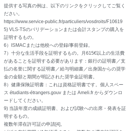
提供する写真の例は、以下のリンクをクリックしてご覧く
ださい。
https://www.service-public.fr/particuliers/vosdroits/F10619
5) VLS-TSのバリデーションまたは会計スタンプの購入を
証明するもの。
6）ISMACまたは他校への登録/事前登録。
7）十分な生活手段を証明するもの。月615€以上の生活費
があることを証明する必要があります：銀行の証明書／支
払の名誉に関する証明書／給与明細書／出身国からの奨学
金の金額と期間が明記された奨学金証明書。
8）健康保険証明書：これは資格証明書です。個人スペー
ス étudiants-étrangers.gouv または Ameli.fr からダウンロ
ードしてください。
9) 当該年度の成績証明書、および試験への出席・発表を証
明するもの。
複数年滞在許可証の申請[4]。