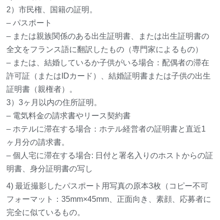
2）市民権、国籍の証明。
– パスポート
– または親族関係のある出生証明書、または出生証明書の
全文をフランス語に翻訳したもの（専門家によるもの）
– または、結婚しているか子供がいる場合：配偶者の滞在
許可証（またはIDカード）、結婚証明書または子供の出生
証明書（親権者）。
3）3ヶ月以内の住所証明。
– 電気料金の請求書やリース契約書
– ホテルに滞在する場合：ホテル経営者の証明書と直近1
ヶ月分の請求書。
– 個人宅に滞在する場合: 日付と署名入りのホストからの証
明書、身分証明書の写し
4) 最近撮影したパスポート用写真の原本3枚（コピー不可
フォーマット：35mm×45mm、正面向き、素顔、応募者に
完全に似ているもの。