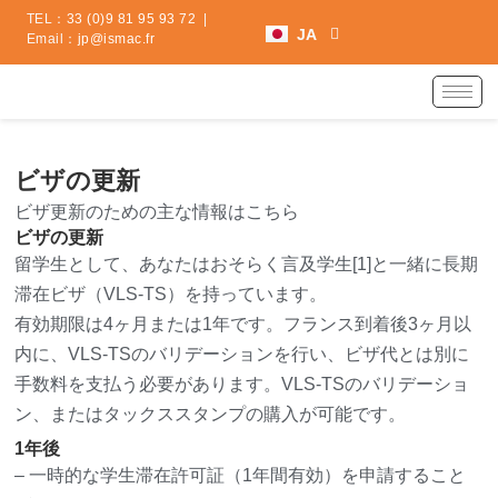
内
ES
TEL：
33 (0)9 81 95 93 72
|
JA
容
Email：
jp@ismac.fr
ZH
を
ス
キ
ッ
プ
ビザの更新
ビザ更新のための主な情報はこちら
ビザの更新
留学生として、あなたはおそらく言及学生[1]と一緒に長期
滞在ビザ（VLS-TS）を持っています。
有効期限は4ヶ月または1年です。フランス到着後3ヶ月以
内に、VLS-TSのバリデーションを行い、ビザ代とは別に
手数料を支払う必要があります。VLS-TSのバリデーショ
ン、またはタックススタンプの購入が可能です。
1年後
– 一時的な学生滞在許可証（1年間有効）を申請すること