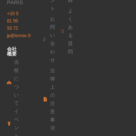
ン
録
PARIS
ト
よ
+33 9
お
く
81 95
問
あ
93 72
い
る
jp@ismac.fr
合
質
会社
わ
問
概要
せ
当
校
法
に
律
つ
上
い
の
て
注
イ
意
ベ
事
ン
項
ト