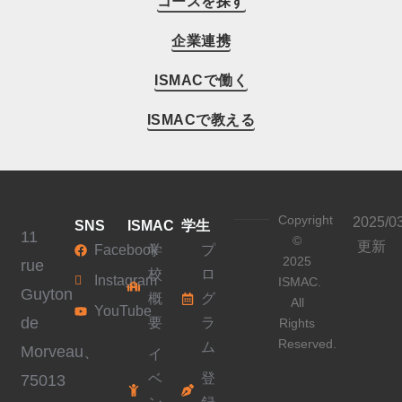
コースを探す
企業連携
ISMACで働く
ISMACで教える
Copyright
2025/0
SNS
ISMAC
学生
11
©
更新
Facebook
学
プ
2025
rue
校
ロ
Instagram
ISMAC.
Guyton
概
グ
All
YouTube
de
要
ラ
Rights
Reserved.
ム
Morveau、
イ
ベ
登
75013