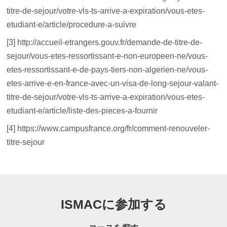
titre-de-sejour/votre-vls-ts-arrive-a-expiration/vous-etes-
etudiant-e/article/procedure-a-suivre
[3] http://accueil-etrangers.gouv.fr/demande-de-titre-de-
sejour/vous-etes-ressortissant-e-non-europeen-ne/vous-
etes-ressortissant-e-de-pays-tiers-non-algerien-ne/vous-
etes-arrive-e-en-france-avec-un-visa-de-long-sejour-valant-
titre-de-sejour/votre-vls-ts-arrive-a-expiration/vous-etes-
etudiant-e/article/liste-des-pieces-a-fournir
[4] https://www.campusfrance.org/fr/comment-renouveler-
titre-sejour
ISMACに参加する