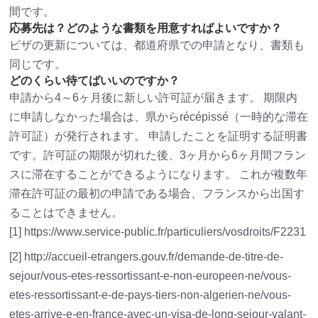
間です。
応募先は？どのような書類を用意すればよいですか？
ビザの更新については、都道府県での申請となり、書類も
同じです。
どのくらい待てばいいのですか？
申請から4～6ヶ月後に新しい許可証が届きます。 期限内
に申請しなかった場合は、県からrécépissé（一時的な滞在
許可証）が発行されます。 申請したことを証明する証明書
です。許可証の期限が切れた後、3ヶ月から6ヶ月間フラン
スに滞在することができるようになります。 これが複数年
滞在許可証の最初の申請である場合、フランスから出国す
ることはできません。
[1] https://www.service-public.fr/particuliers/vosdroits/F2231
[2] http://accueil-etrangers.gouv.fr/demande-de-titre-de-
sejour/vous-etes-ressortissant-e-non-europeen-ne/vous-
etes-ressortissant-e-de-pays-tiers-non-algerien-ne/vous-
etes-arrive-e-en-france-avec-un-visa-de-long-sejour-valant-