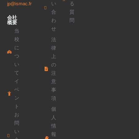
い
る
jp@ismac.fr
合
質
会社
わ
問
概要
せ
当
校
法
に
律
つ
上
い
の
て
注
イ
意
ベ
事
ン
項
ト
個
お
人
問
情
い
報