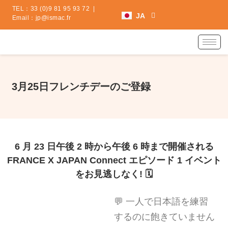
内
ES
TEL：
33 (0)9 81 95 93 72
|
JA
容
Email：
jp@ismac.fr
ZH
を
ス
キ
ッ
プ
3月25日フレンチデーのご登録
6 月 23 日午後 2 時から午後 6 時まで開催される
FRANCE X JAPAN Connect エピソード 1 イベント
をお見逃しなく! 🗓️
💬 一人で日本語を練習
するのに飽きていません