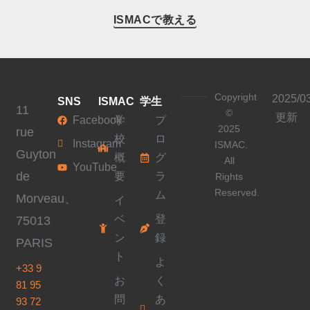
ISMACで教える
Copyright
2025/0
SNS
ISMAC
学生
11
©
更新
Facebook
学
プ
2025
rue
校
ロ
Instagram
ISMAC.
Guyton
概
グ
All
YouTube
de
要
ラ
Rights
Reserved.
ム
Morveau、
イ
ベ
登
75013
ン
録
PARIS
ト
よ
+33 9
お
く
81 95
問
あ
93 72