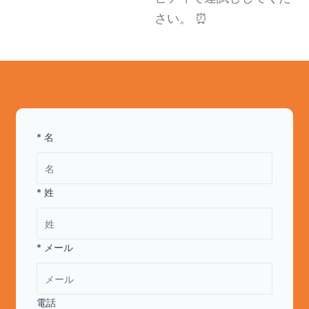
さい。 ⏰
* 名
* 姓
* メール
電話