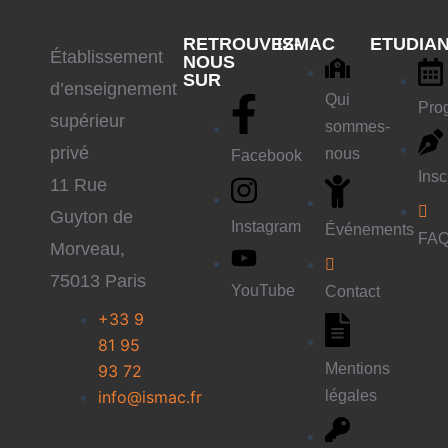
RETROUVEZ-
ISMAC
ETUDIA
É
tablissement
NOUS
SUR
d’enseignement
Qui
Pro
supérieur
sommes-
privé
nous
Facebook
Insc
11 Rue
Guyton de
Instagram
Événements
FA
Morveau,
75013 Paris
YouTube
Contact
+33 9
81 95
Mentions
93 72
info@ismac.fr
légales