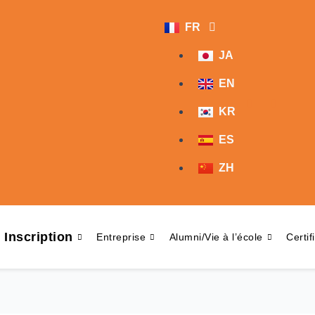
FR
JA
EN
KR
ES
ZH
Inscription
Entreprise
Alumni/Vie à l’école
Certif