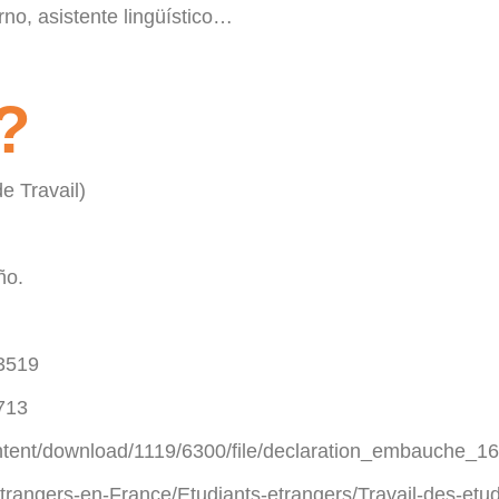
rno, asistente lingüístico…
?
e Travail)
ño.
13519
2713
content/download/1119/6300/file/declaration_embauche_1
trangers-en-France/Etudiants-etrangers/Travail-des-etud