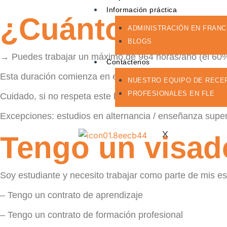
Información práctica
¿Cuánto tiempo
ADMINISTRACIÓN EN FRANC
BLOGS
→ Puedes trabajar un máximo de 964 horas/año (el 60% d
Contáctenos
Esta duración comienza en el momento de la expedición d
NUESTRO EQUIPO DE RECE
PROFESIONALES EN FLE
Cuidado, si no respeta este límite, ¡corre el riesgo de p
Excepciones: estudios en alternancia / enseñanza superi
X
Tengo un visado
Soy estudiante y necesito trabajar como parte de mis e
– Tengo un contrato de aprendizaje
– Tengo un contrato de formación profesional