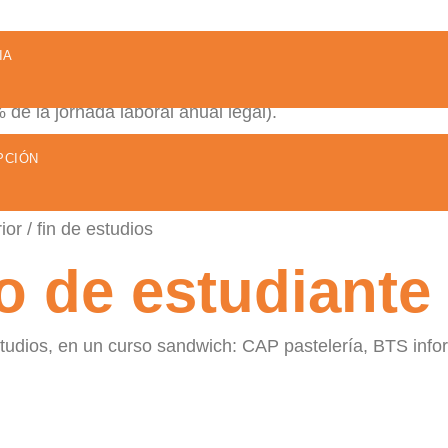
 puedo trabaja
IA
e la jornada laboral anual legal).
e su tarjeta o de la validación de su visado/permiso de 
PCIÓN
erder su visado!
or / fin de estudios
 de estudiante 
studios, en un curso sandwich: CAP pastelería, BTS inf