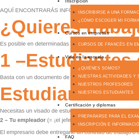
Inscripción
AQUÍ ENCONTRARÁS INFORMACIÓN A SABER CUA
INSCRIBIRSE A UNA FORMA
¿Quieres trabaj
¿CÓMO ESCOGER MI FORMA
Cursos en empresas
Es posible en determinadas condiciones.
CURSOS DE FRANCÉS EN E
1 –Estudiantes
Vida en la escuela
¿QUIÉNES SOMOS?
NUESTRAS ACTIVIDADES Y 
Basta con un documento de identidad. No necesita perm
NUESTROS PROFESORES
Estudiantes no
NUESTROS ESTUDIANTES
Certificación y diplomas
Necesitas un visado de estudiante.
PREPARARSE PARA EL EXA
2 – Tu empleador
(= ¡el jefe!) debe declarar tu contrat
INSCRIPCIÓN E INFORMACI
El empresario debe entregarle un contrato de trabajo o
FAQ