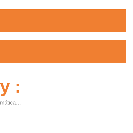
r?
residencia por la Ofii.
y :
ormática…