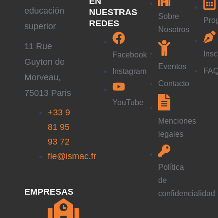
EN
educación
NUESTRAS
Sobre
Pro
REDES
superior
Nosotros
11 Rue
Insc
Facebook
Guyton de
Eventos
FA
Instagram
Morveau,
Contacto
75013 Paris
YouTube
+33 9
Menciones
81 95
legales
93 72
fle@ismac.fr
Política
de
EMPRESAS
confidencialidad