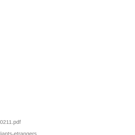
60211.pdf
iants-etrangers