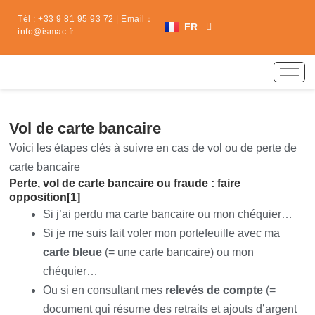
Skip
ES
Tél : +33 9 81 95 93 72 | Email：
to
FR
info@ismac.fr
ZH
content
Vol de carte bancaire
Voici les étapes clés à suivre en cas de vol ou de perte de
carte bancaire
Perte, vol de carte bancaire ou fraude : faire
opposition[1]
Si j’ai perdu ma carte bancaire ou mon chéquier…
Si je me suis fait voler mon portefeuille avec ma
carte bleue
(= une carte bancaire) ou mon
chéquier…
Ou si en consultant mes
relevés de compte
(=
document qui résume des retraits et ajouts d’argent