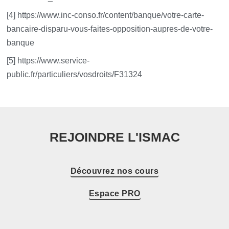
[4] https://www.inc-conso.fr/content/banque/votre-carte-
bancaire-disparu-vous-faites-opposition-aupres-de-votre-
banque
[5] https://www.service-
public.fr/particuliers/vosdroits/F31324
REJOINDRE L'ISMAC
Découvrez nos cours
Espace PRO