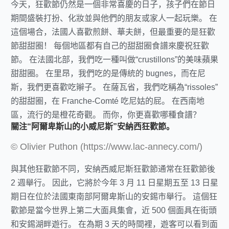
今天，狂歡節仍然是一個非常喜慶的日子，孩子們在節日
期間盛裝打扮、化妝並與他們的朋友或家人一起玩樂。 在
這個場合，法國人喜歡煎餅、華夫餅，但最重要的是狂歡
節甜甜圈！ 每個地區都有自己的甜甜圈食譜來慶祝狂歡
節。 在法國北部，我們吃一種叫做“crustillons”的美味蘋果
甜甜圈。 在里昂，我們吃的是傳統的 bugnes，而在尼
斯，我們更喜歡吃辮子。 在薩瓦省，我們吃稱為“rissoles”
的甜甜圈，在 Franche-Comté 吃尼姑的屁。 在西南地
區，流行的是橙花奇觀。 而你，你更喜歡哪種食譜？
關注“阿爾卑斯山的小威尼斯”安納西狂歡節。
© Olivier Puthon (https://www.lac-annecy.com/)
與其他狂歡節不同，安納西威尼斯狂歡節通常在狂歡節後
2 週舉行。 因此，它將於今年 3 月 11 日星期五至 13 日星
期日在位於法國東南部阿爾卑斯山的安錫市舉行。 這個狂
歡節是當今世界上第二大面具集會，近 500 個面具在街頭
和安錫湖畔遊行。 在為期 3 天的時間裡，遊客可以看到面