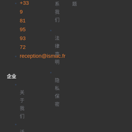
+33
系
题
9
我
们
81
95
93
法
律
72
声
reception@ismac.fr
明
企业
隐
私
关
保
于
密
我
们