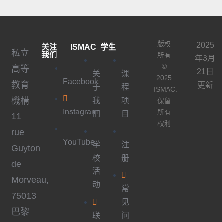
版权
2025
关注
ISMAC
学生
私立
我们
所有
年3月
©
高等
21日
关
课
2025
Facebook
教育
更新
于
程
ISMAC.
機構
我
项
保留
Instagram
所有
们
目
11
权利
rue
YouTube
学
注
Guyton
校
册
de
活
Morveau,
动
常
75013
见
巴黎
联
问