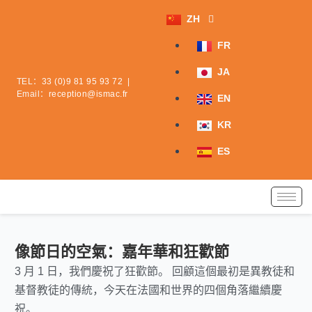
跳
ZH
至
内
FR
容
JA
TEL：
33 (0)9 81 95 93 72
|
Email：
reception@ismac.fr
EN
KR
ES
像節日的空氣：嘉年華和狂歡節
3 月 1 日，我們慶祝了狂歡節。 回顧這個最初是異教徒和
基督教徒的傳統，今天在法國和世界的四個角落繼續慶
祝。