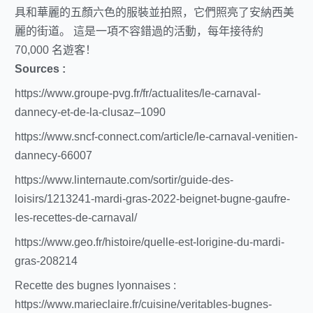
具和華麗的五顏六色的服裝並拍照，它們照亮了安納西美
麗的街道。 這是一項不容錯過的活動，每年接待約
70,000 名遊客！
Sources :
https://www.groupe-pvg.fr/fr/actualites/le-carnaval-
dannecy-et-de-la-clusaz–1090
https://www.sncf-connect.com/article/le-carnaval-venitien-
dannecy-66007
https://www.linternaute.com/sortir/guide-des-
loisirs/1213241-mardi-gras-2022-beignet-bugne-gaufre-
les-recettes-de-carnaval/
https://www.geo.fr/histoire/quelle-est-lorigine-du-mardi-
gras-208214
Recette des bugnes lyonnaises :
https://www.marieclaire.fr/cuisine/veritables-bugnes-