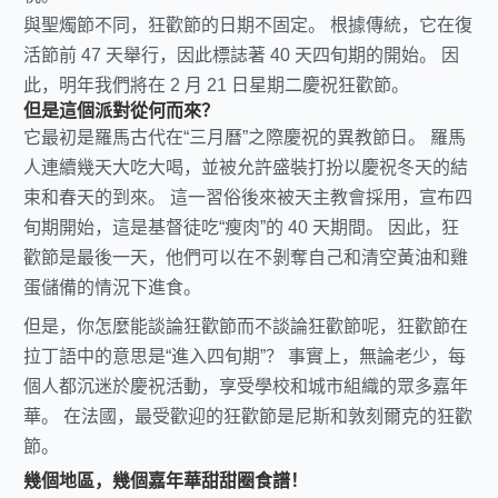
與聖燭節不同，狂歡節的日期不固定。 根據傳統，它在復
活節前 47 天舉行，因此標誌著 40 天四旬期的開始。 因
此，明年我們將在 2 月 21 日星期二慶祝狂歡節。
但是這個派對從何而來？
它最初是羅馬古代在“三月曆”之際慶祝的異教節日。 羅馬
人連續幾天大吃大喝，並被允許盛裝打扮以慶祝冬天的結
束和春天的到來。 這一習俗後來被天主教會採用，宣布四
旬期開始，這是基督徒吃“瘦肉”的 40 天期間。 因此，狂
歡節是最後一天，他們可以在不剝奪自己和清空黃油和雞
蛋儲備的情況下進食。
但是，你怎麼能談論狂歡節而不談論狂歡節呢，狂歡節在
拉丁語中的意思是“進入四旬期”？ 事實上，無論老少，每
個人都沉迷於慶祝活動，享受學校和城市組織的眾多嘉年
華。 在法國，最受歡迎的狂歡節是尼斯和敦刻爾克的狂歡
節。
幾個地區，幾個嘉年華甜甜圈食譜！